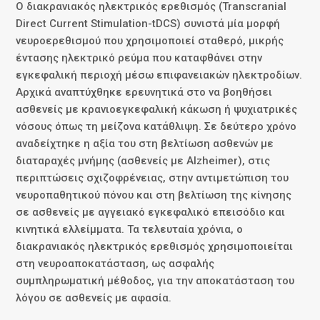
Ο διακρανιακός ηλεκτρικός ερεθισμός (Transcranial
Direct Current Stimulation-tDCS) συνιστά μία μορφή
νευροερεθισμού που χρησιμοποιεί σταθερό, μικρής
έντασης ηλεκτρικό ρεύμα που καταφθάνει στην
εγκεφαλική περιοχή μέσω επιφανειακών ηλεκτροδίων.
Αρχικά αναπτύχθηκε ερευνητικά στο να βοηθήσει
ασθενείς με κρανιοεγκεφαλική κάκωση ή ψυχιατρικές
νόσους όπως τη μείζονα κατάθλιψη. Σε δεύτερο χρόνο
αναδείχτηκε η αξία του στη βελτίωση ασθενών με
διαταραχές μνήμης (ασθενείς με Alzheimer), στις
περιπτώσεις σχιζοφρένειας, στην αντιμετώπιση του
νευροπαθητικού πόνου και στη βελτίωση της κίνησης
σε ασθενείς με αγγειακό εγκεφαλικό επεισόδιο και
κινητικά ελλείμματα. Τα τελευταία χρόνια, ο
διακρανιακός ηλεκτρικός ερεθισμός χρησιμοποιείται
στη νευροαποκατάσταση, ως ασφαλής
συμπληρωματική μέθοδος, για την αποκατάσταση του
λόγου σε ασθενείς με αφασία.