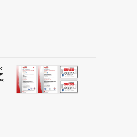
ης
ην
κες