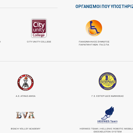
ΟΡΓΑΝΙΣΜΟΙ ΠΟΥ ΥΠΟΣΤΗΡΙ
Ο
CITY UNITY COLLEGE
ΠΑΝΕΛΛΉΝΙΟΣ ΣΎΛΛΟΓΟΣ
ΠΑΡΑΠΛΗΓΙΚΏΝ: ΠΑ.Σ.ΠΑ
Α.Σ. ΑΤΛΑΣ ΑΜΕΑ
Γ.Σ. ΕΣΠΕΡΙΔΕΣ ΚΑΛΛΙΘΕΑΣ
BEACH VOLLEY ACADEMY
HERMES TEAM | HELLENIC ROBOTIC MODUL
EXOSKELETON SYSTEM