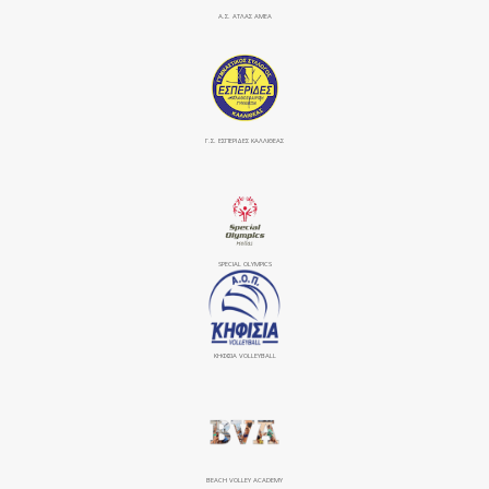
Α.Σ. ΑΤΛΑΣ ΑΜΕΑ
Γ.Σ. ΕΣΠΕΡΙΔΕΣ ΚΑΛΛΙΘΕΑΣ
SPECIAL OLYMPICS
ΚΗΦΙΣΙΆ VOLLEYBALL
BEACH VOLLEY ACADEMY