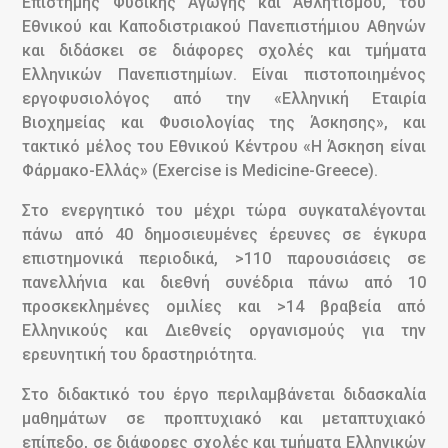
Επιστήμης Φυσικής Αγωγής και Αθλητισμού, του
Εθνικού και Καποδιστριακού Πανεπιστήμιου Αθηνών
και διδάσκει σε διάφορες σχολές και τμήματα
Ελληνικών Πανεπιστημίων. Είναι πιστοποιημένος
εργοφυσιολόγος από την «Ελληνική Εταιρία
Βιοχημείας και Φυσιολογίας της Άσκησης», και
τακτικό μέλος του Εθνικού Κέντρου «Η Άσκηση είναι
Φάρμακο-Ελλάς» (Exercise is Medicine-Greece).
Στο ενεργητικό του μέχρι τώρα συγκαταλέγονται
πάνω από 40 δημοσιευμένες έρευνες σε έγκυρα
επιστημονικά περιοδικά, >110 παρουσιάσεις σε
πανελλήνια και διεθνή συνέδρια πάνω από 10
προσκεκλημένες ομιλίες και >14 βραβεία από
Ελληνικούς και Διεθνείς οργανισμούς για την
ερευνητική του δραστηριότητα.
Στο διδακτικό του έργο περιλαμβάνεται διδασκαλία
μαθημάτων σε προπτυχιακό και μεταπτυχιακό
επίπεδο, σε διάφορες σχολές και τμήματα Ελληνικών