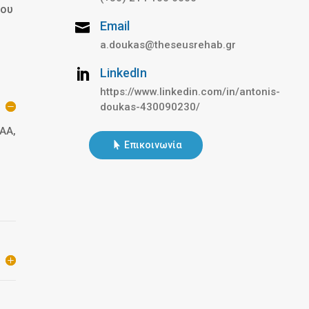
του
Email

a.doukas@theseusrehab.gr
LinkedΙn

https://www.linkedin.com/in/antonis-
doukas-430090230/
ΑΑ,
Επικοινωνία