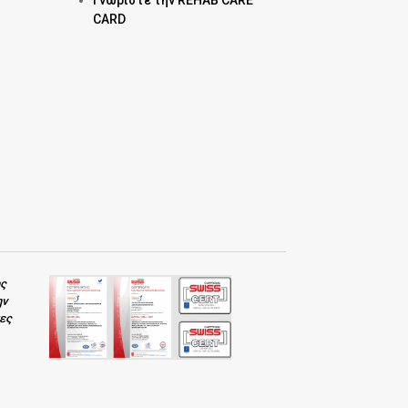
CARD
ης
ην
κες