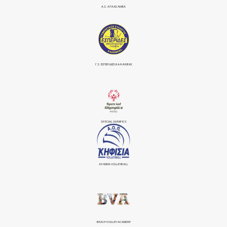
Α.Σ. ΑΤΛΑΣ ΑΜΕΑ
Γ.Σ. ΕΣΠΕΡΙΔΕΣ ΚΑΛΛΙΘΕΑΣ
SPECIAL OLYMPICS
ΚΗΦΙΣΙΆ VOLLEYBALL
BEACH VOLLEY ACADEMY