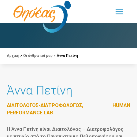
Ο «ΘΗΣΕΑΣ» με μια ματιά
Αρχική
>
Οι άνθρωποί μας
>
Άννα Πετίνη
Άννα Πετίνη
ΔΙΑΙΤΟΛΌΓΟΣ-ΔΙΑΤΡΟΦΟΛΌΓΟΣ, HUMAN
PERFORMANCE LAB
Η Άννα Πετίνη είναι Διαιτολόγος – Διατροφολόγος
με πτυχίο από το Πανεπιστήμιο Πελοποννήσου και