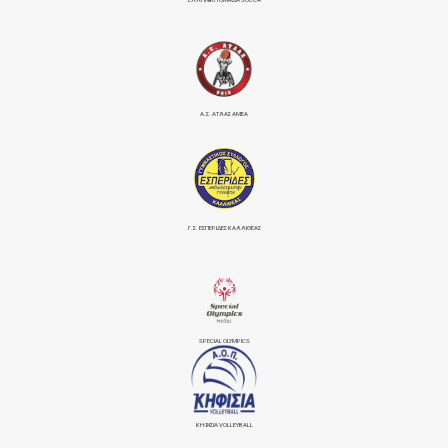
Α.Σ. ΑΤΛΑΣ ΑΜΕΑ
Γ.Σ. ΕΣΠΕΡΙΔΕΣ ΚΑΛΛΙΘΕΑΣ
SPECIAL OLYMPICS
ΚΗΦΙΣΙΆ VOLLEYBALL