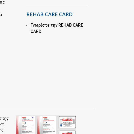
μας
REHAB CARE CARD
α
Γνωρίστε την REHAB CARE
CARD
α της
αι
ές