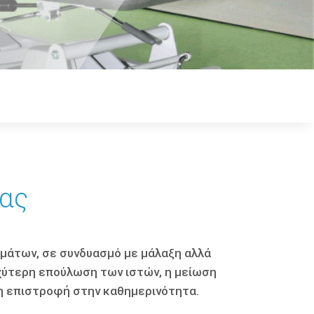
σας
υμάτων, σε συνδυασμό µε μάλαξη αλλά
αχύτερη επούλωση των ιστών, η µείωση
ρη επιστροφή στην καθημερινότητα.