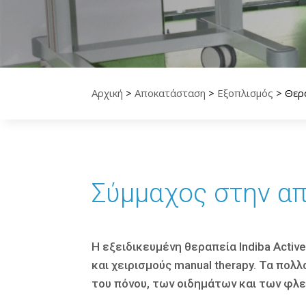
Αρχική
>
Αποκατάσταση
>
Εξοπλισμός
>
Θερ
Σύμμαχος στην απ
Η εξειδικευμένη θεραπεία Indiba Acti
και χειρισμούς manual therapy. Τα πο
του πόνου, των οιδημάτων και των φλ