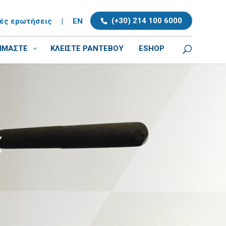
(+30) 214 100 6000
νές ερωτήσεις
|
EN
ΕΙΜΑΣΤΕ
ΚΛΕΊΣΤΕ ΡΑΝΤΕΒΟΎ
ESHOP
x