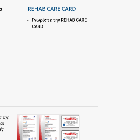
REHAB CARE CARD
α
Γνωρίστε την REHAB CARE
CARD
α της
αι
ές