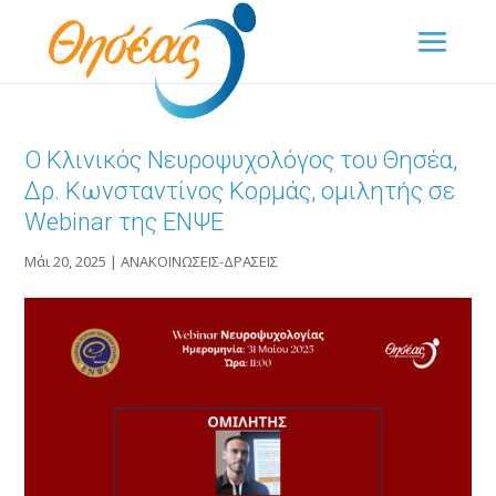
Ο Κλινικός Νευροψυχολόγος του Θησέα,
Δρ. Κωνσταντίνος Κορμάς, ομιλητής σε
Webinar της ΕΝΨΕ
Μάι 20, 2025
|
ΑΝΑΚΟΙΝΩΣΕΙΣ-ΔΡΑΣΕΙΣ