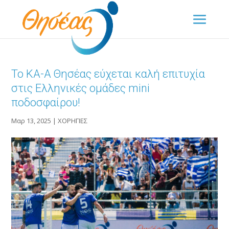
Το ΚΑ-Α Θησέας εύχεται καλή επιτυχία
στις Ελληνικές ομάδες mini
ποδοσφαίρου!
Μαρ 13, 2025
|
ΧΟΡΗΓΙΕΣ