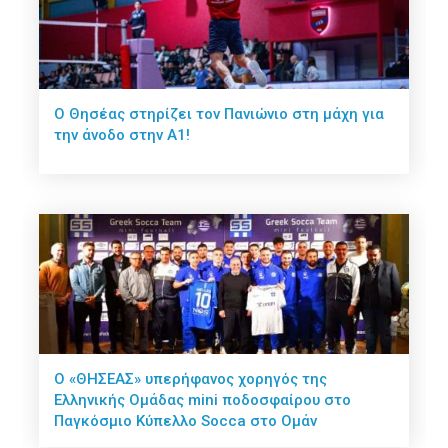
Ο Θησέας στηρίζει τον Πανιώνιο στη μάχη για
την άνοδο στην Α1!
O «ΘΗΣΕΑΣ» υπερήφανος χορηγός της
Ελληνικής Ομάδας mini ποδοσφαίρου στο
Παγκόσμιο Κύπελλο Socca στο Ομάν