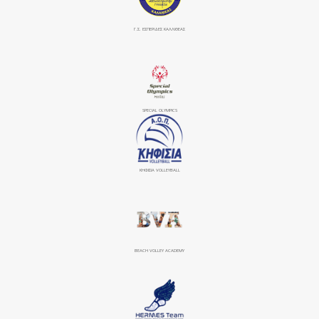
Γ.Σ. ΕΣΠΕΡΙΔΕΣ ΚΑΛΛΙΘΕΑΣ
SPECIAL OLYMPICS
ΚΗΦΙΣΙΆ VOLLEYBALL
BEACH VOLLEY ACADEMY