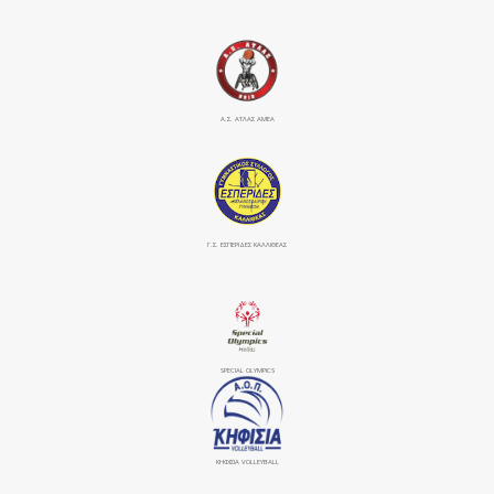
Α.Σ. ΑΤΛΑΣ ΑΜΕΑ
Γ.Σ. ΕΣΠΕΡΙΔΕΣ ΚΑΛΛΙΘΕΑΣ
SPECIAL OLYMPICS
ΚΗΦΙΣΙΆ VOLLEYBALL