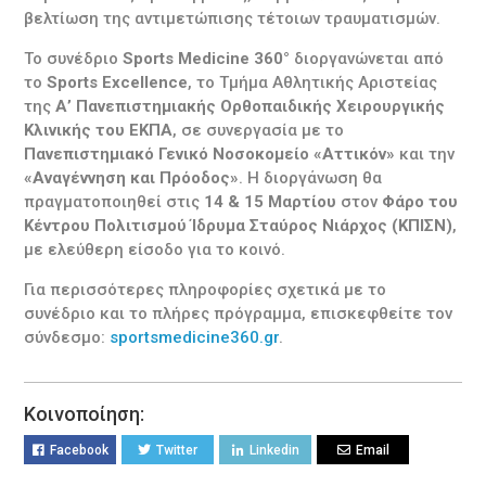
βελτίωση της αντιμετώπισης τέτοιων τραυματισμών.
Το συνέδριο
Sports Medicine 360°
διοργανώνεται από
το
Sports Excellence
, το Τμήμα Αθλητικής Αριστείας
της
Α’ Πανεπιστημιακής Ορθοπαιδικής Χειρουργικής
Κλινικής του ΕΚΠΑ
, σε συνεργασία με το
Πανεπιστημιακό Γενικό Νοσοκομείο «Αττικόν»
και την
«Αναγέννηση και Πρόοδος»
. Η διοργάνωση θα
πραγματοποιηθεί στις
14 & 15 Μαρτίου
στον
Φάρο του
Κέντρου Πολιτισμού Ίδρυμα Σταύρος Νιάρχος (ΚΠΙΣΝ)
,
με ελεύθερη είσοδο για το κοινό.
Για περισσότερες πληροφορίες σχετικά με το
συνέδριο και το πλήρες πρόγραμμα, επισκεφθείτε τον
σύνδεσμο:
sportsmedicine360.gr
.
Κοινοποίηση:
Facebook
Twitter
Linkedin
Email