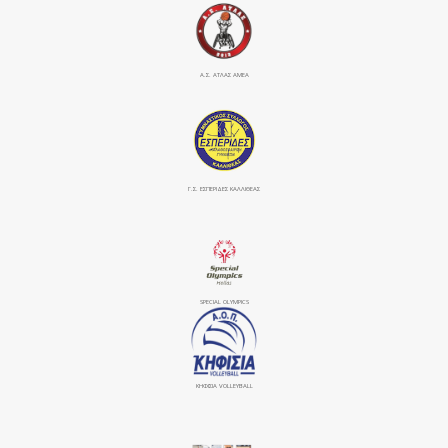
Α.Σ. ΑΤΛΑΣ ΑΜΕΑ
Γ.Σ. ΕΣΠΕΡΙΔΕΣ ΚΑΛΛΙΘΕΑΣ
SPECIAL OLYMPICS
ΚΗΦΙΣΙΆ VOLLEYBALL