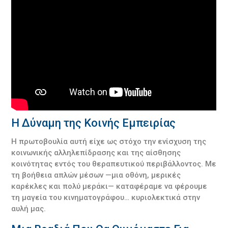
Η Δύναμη της Κοινής Εμπειρίας
Η πρωτοβουλία αυτή είχε ως στόχο την ενίσχυση της
κοινωνικής αλληλεπίδρασης και της αίσθησης
κοινότητας εντός του θεραπευτικού περιβάλλοντος. Με
τη βοήθεια απλών μέσων —μια οθόνη, μερικές
καρέκλες και πολύ μεράκι— καταφέραμε να φέρουμε
τη μαγεία του κινηματογράφου… κυριολεκτικά στην
αυλή μας.