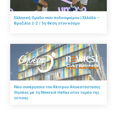
Ελληνική Ομάδα mini ποδοσφαίρου | Ελλάδα –
Βραζιλία 2-2 / 5η θέση στον κόσμο
Νέα συνεργασία του Κέντρου Αποκατάστασης
Θησέας με τη Newrest Hellas στον τομέα της
σίτισης