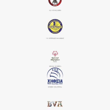
Α.Σ. ΑΤΛΑΣ ΑΜΕΑ
Γ.Σ. ΕΣΠΕΡΙΔΕΣ ΚΑΛΛΙΘΕΑΣ
SPECIAL OLYMPICS
ΚΗΦΙΣΙΆ VOLLEYBALL