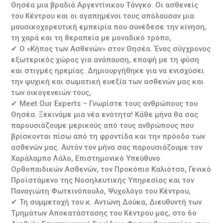
Θησέα μια βραδιά Αργεντίνικου Τάνγκο. Οι ασθενείς
του Κέντρου και οι αγαπημένοι τους απόλαυσαν μια
μουσικοχορευτική εμπειρία που συνέδεσε την κίνηση,
τη χαρά και τη θεραπεία με μοναδικό τρόπο,
✔ Ο «Κήπος των Ασθενών» στον Θησέα. Ένας σύγχρονος
εξωτερικός χώρος για ανάπαυση, επαφή με τη φύση
και στιγμές ηρεμίας. Δημιουργήθηκε για να ενισχύσει
την ψυχική και σωματική ευεξία των ασθενών μας και
των οικογενειών τους,
✔ Meet Our Experts – Γνωρίστε τους ανθρώπους του
Θησέα. Ξεκινάμε μια νέα ενότητα! Κάθε μήνα θα σας
παρουσιάζουμε μερικούς από τους ανθρώπους που
βρίσκονται πίσω από τη φροντίδα και την πρόοδο των
ασθενών μας. Αυτόν τον μήνα σας παρουσιάζουμε τον
Χαράλαμπο Λάλο, Επιστημονικό Υπεύθυνο
Ορθοπαιδικών Ασθενών, τον Προκόπιο Καλιότσο, Γενικό
Προϊστάμενο της Νοσηλευτικής Υπηρεσίας και τον
Παναγιώτη Φωτεινόπουλο, Ψυχολόγο του Κέντρου,
✔ Τη συμμετοχή του κ. Αντώνη Δούκα, Διευθυντή των
Τμημάτων Αποκατάστασης του Κέντρου μας, στο 6ο