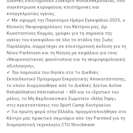
Διεθνές Επιστημονικό Συνέδριο Φυσικοθεραπείας, που
συγκέντρωσε κορυφαίους επιστήμονες και
επαγγελματίες υγείας,
✔ Με αφορμή την Παγκόσμια Ημέρα Εγκεφάλου 2025, ο
Κλινικός Νευροψυχολόγος του Κέντρου μας, Δρ.
Κωνσταντίνος Κορμάς, γράφει για τη σημασία της
υγείας του εγκεφάλου σε όλα τα στάδια της ζωής.
Παράλληλα, συμμετέχει σε επιστημονική έκδοση για τη
Νόσο Parkinson και τη Νόηση με κεφάλαιο για τους
«Νευρονοητικούς φαινότυπους και τη νευροψυχολογική
αξιολόγηση»,
✔ Την παρουσία του Θησέα στο 1ο Διεθνές
Εκπαιδευτικό Πρόγραμμα Ενεργητικής Αποκατάστασης,
το οποίο διοργανώθηκε από το Διεθνές Δίκτυο Active
Rehabilitation International – ARI και το ιδρυτικό του
μέλος, το Μη Κερδοσκοπικό Σωματείο «Άλλη Όψη»,
στις εγκαταστάσεις του Sport Camp Λουτρακίου.
✔ Για πρώτη φορά στην Ελλάδα, πραγματοποιήθηκε στο
Κέντρο μας πρακτικό σεμινάριο από την Parimed για τη
διαμαγνητική τεχνολογία CTU Shockwave.