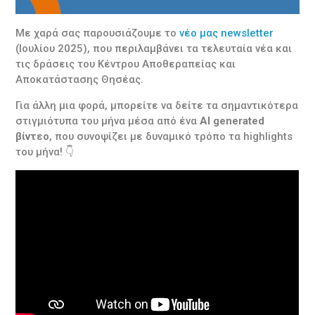
Με χαρά σας παρουσιάζουμε το
νέο μας newsletter
(Ιουλίου 2025), που περιλαμβάνει τα τελευταία νέα και
τις δράσεις του Κέντρου Αποθεραπείας και
Αποκατάστασης Θησέας.
Για άλλη μια φορά, μπορείτε να δείτε τα σημαντικότερα
στιγμιότυπα του μήνα μέσα από ένα
AI generated
βίντεο
, που συνοψίζει με δυναμικό τρόπο τα highlights
του μήνα! 👇